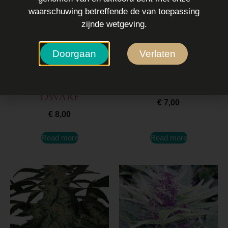
waarschuwing betreffende de van toepassing
zijnde wetgeving.
Doorgaan
Verlaten
Buddha White
Buddha Vesta
Dwarf
€
7,00
€
8,00
Read more
Read more