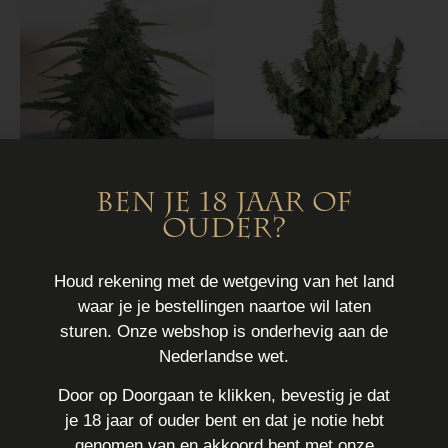
Ben je 18 jaar of
ouder?
Buddha Syrup
Buddha
Magnum
€
7,00
Houd rekening met de wetgeving van het land
€
7,00
waar je je bestellingen naartoe wil laten
Read more
Read more
sturen. Onze webshop is onderhevig aan de
Nederlandse wet.
Door op Doorgaan te klikken, bevestig je dat
je 18 jaar of ouder bent en dat je notie hebt
genomen van en akkoord bent met onze