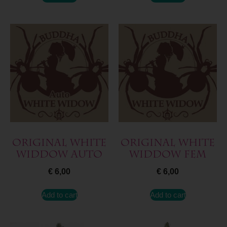
Original White
Original White
Widdow Auto
Widdow Fem
€
6,00
€
6,00
Add to cart
Add to cart