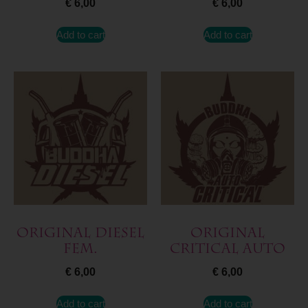
€
6,00
€
6,00
Add to cart
Add to cart
Original Diesel
Original
Fem.
Critical Auto
€
6,00
€
6,00
Add to cart
Add to cart