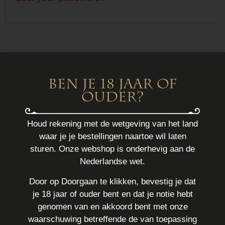
Contact
0703562551
Ben je 18 jaar of
ouder?
info@euphoria.nl
Schoolstraat 8
Houd rekening met de wetgeving van het land
waar je je bestellingen naartoe wil laten
2511 AX Den Haag
sturen. Onze webshop is onderhevig aan de
Opening hours
Nederlandse wet.
Monday 12:00-18:00h
Door op Doorgaan te klikken, bevestig je dat
Tuesday 11:00-18:00h
je 18 jaar of ouder bent en dat je notie hebt
Wednesday 11:00-18:00h
genomen van en akkoord bent met onze
Thursday 11:00-21:00h
waarschuwing betreffende de van toepassing