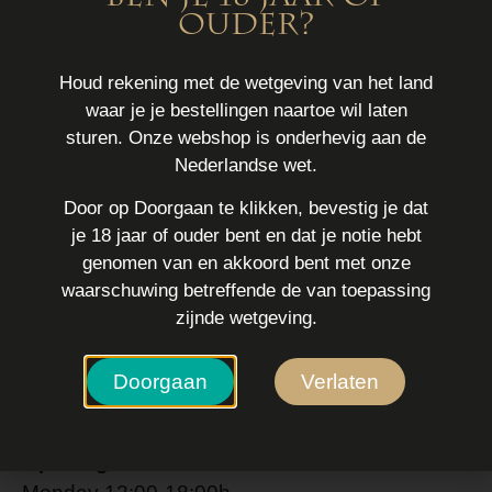
Add to cart
ouder?
Houd rekening met de wetgeving van het land
waar je je bestellingen naartoe wil laten
Productinformatie
sturen. Onze webshop is onderhevig aan de
1 book of filters with a deck of cards printed on
Nederlandse wet.
it!
Door op Doorgaan te klikken, bevestig je dat
je 18 jaar of ouder bent en dat je notie hebt
Contact
genomen van en akkoord bent met onze
waarschuwing betreffende de van toepassing
0703562551
zijnde wetgeving.
info@euphoria.nl
Doorgaan
Verlaten
Schoolstraat 8
2511 AX Den Haag
Opening hours