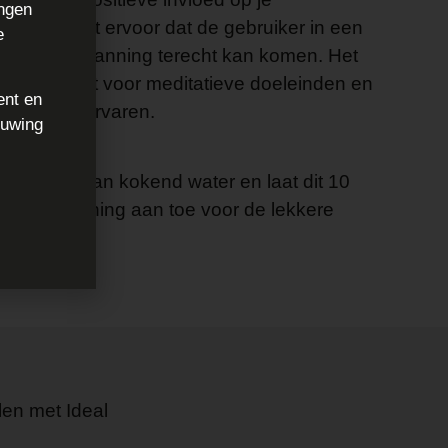
ingen
lcap zorgt ervoor dat de gebruiker in een
e
t van ontspanning terecht kan komen. Het
den gebruikt voor meditatieve doeleinden en
ent en
menangst ervaren.
huwing
llcap toe aan kokend water en laat dit 10
 er wat honing aan toe voor de lekkere
len met Ideal