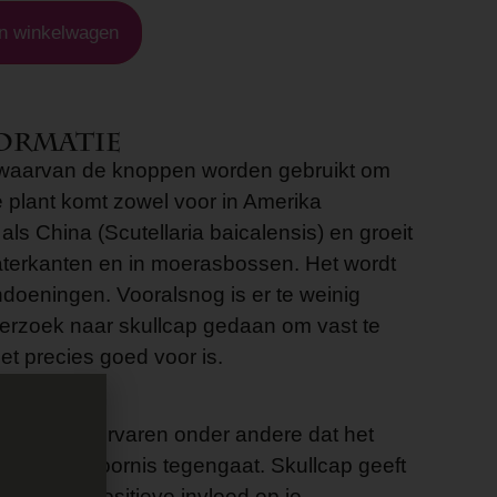
n winkelwagen
ormatie
t waarvan de knoppen worden gebruikt om
 plant komt zowel voor in Amerika
a) als China (Scutellaria baicalensis) en groeit
aterkanten en in moerasbossen. Het wordt
ndoeningen. Vooralsnog is er te weinig
erzoek naar skullcap gedaan om vast te
et precies goed voor is.
arse kruid ervaren onder andere dat het
 en angststoornis tegengaat. Skullcap geeft
eeft een positieve invloed op je