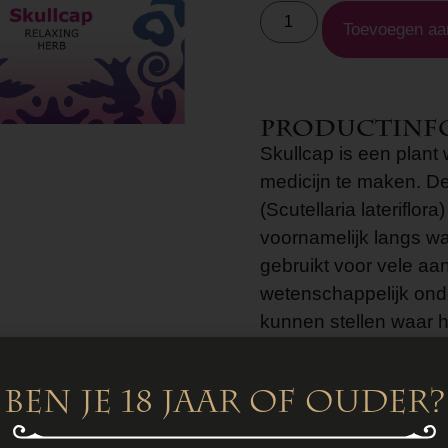
Toevoegen aa
Productinf
Skullcap is een plan
medicijn te maken. De
(Scutellaria lateriflor
voornamelijk langs w
gebruikt voor vele aa
wetenschappelijk ond
kunnen stellen waar h
Effecten
Gebruikers van dit pa
Ben je 18 jaar of ouder?
slaaploosheid, stress
een energieboost en h