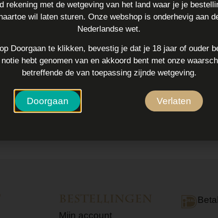
 rekening met de wetgeving van het land waar je je bestell
gemoedstoestand. Skul
naartoe wil laten sturen. Onze webshop is onderhevig aan d
diepe en heldere staa
Nederlandse wet.
kruid kan perfect wor
op Doorgaan te klikken, bevestig je dat je 18 jaar of ouder b
voor mensen die exa
e notie hebt genomen van en akkoord bent met onze waarsc
betreffende de van toepassing zijnde wetgeving.
Gebruik
Voeg een eetlepel sku
Doorgaan
Verlaten
minuten trekken. Voeg
smaak.
t
Bestellingen
Beta
Mijn account