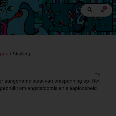
0
apen
/ Skullcap
er aangename staat van ontspanning op. Het
gebruikt om angststoornis en slaaploosheid