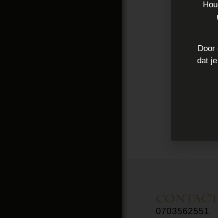
Houd
Door 
dat j
Contac
0703562551