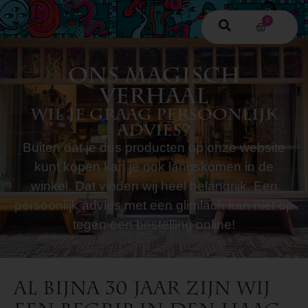
0
Ons magisch
verhaal
Wil je graag persoonlijk
advies?
Buiten dat je dus producten op onze website
kunt kopen kan je ook langskomen in de
winkel. Dat vinden wij heel belangrijk. Een
persoonlijk advies met een glimlach kan niet op
tegen een bestelling online!
Al bijna 30 jaar zijn wij