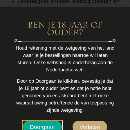
Levendigere dromen, waarbij beelden en
indrukken intenser worden ervaren.
Betere droomherinnering, waardoor
Ben je 18 jaar of
dromen na het ontwaken duidelijker blijven
ouder?
hangen.
Verhoogde mentale helderheid rond het
Houd rekening met de wetgeving van het land
inslapen en ontwaken.
waar je je bestellingen naartoe wil laten
Een licht dromerig of
sturen. Onze webshop is onderhevig aan de
bewustzijnsverruimend gevoel, zonder
Nederlandse wet.
overheersend effect.
Door op Doorgaan te klikken, bevestig je dat
Als je ook wil ontspannen gedurende de dag,
je 18 jaar of ouder bent en dat je notie hebt
kun je bijvoorbeeld kiezen voor
blauwe lotus
genomen van en akkoord bent met onze
of
CBD
. Deze producten staan bekend om hun
waarschuwing betreffende de van toepassing
rustgevende werking.
zijnde wetgeving.
Gebruik en dosering
Doorgaan
Verlaten