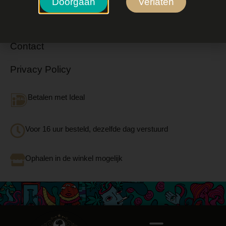
Doorgaan
Verlaten
Bestelinformatie
Contact
Privacy Policy
Betalen met Ideal
Voor 16 uur besteld, dezelfde dag verstuurd
Ophalen in de winkel mogelijk