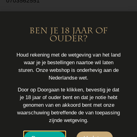
0703562551
info@euphoria.nl
Schoolstraat 8
Ben je 18 jaar of
2511 AX Den Haag
ouder?
Openingstijden
Houd rekening met de wetgeving van het land
Maandag 12:00-20:00u
waar je je bestellingen naartoe wil laten
Dinsdag 11:00-20:00u
sturen. Onze webshop is onderhevig aan de
Woensdag 11:00-20:00u
Nederlandse wet.
Donderdag 11:00-21:00u
Door op Doorgaan te klikken, bevestig je dat
Vrijdag 11:00-20:00u
je 18 jaar of ouder bent en dat je notie hebt
Zaterdag 11:00-20:00u
genomen van en akkoord bent met onze
Zondag 12:00-20:00u
waarschuwing betreffende de van toepassing
zijnde wetgeving.
Bestellingen
Mijn account