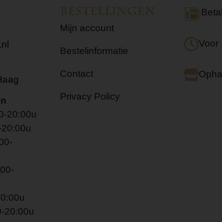
t
Bestellingen
Beta
Mijn account
Voor 
nl
Bestelinformatie
Contact
Ophal
Haag
Privacy Policy
en
0-20:00u
-20:00u
00-
00-
20:00u
0-20:00u