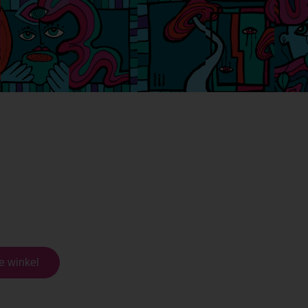
oudste smartsho
Wil je graag persoonli
e winkel