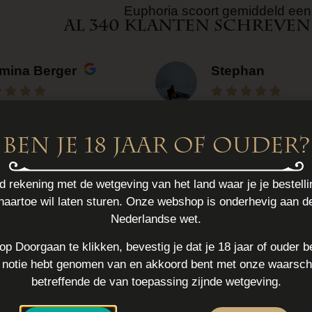
Euphoria scoort gemiddeld een 
Al 340 klanten schreven
mina Berger
Stephan
week geleden
een maand geleden
dvies, goede
Ben je 18 jaar of ouder?
rote selectie.
 rekening met de wetgeving van het land waar je je bestell
naartoe wil laten sturen. Onze webshop is onderhevig aan d
Nederlandse wet.
op Doorgaan te klikken, bevestig je dat je 18 jaar of ouder b
e notie hebt genomen van en akkoord bent met onze waarsc
betreffende de van toepassing zijnde wetgeving.