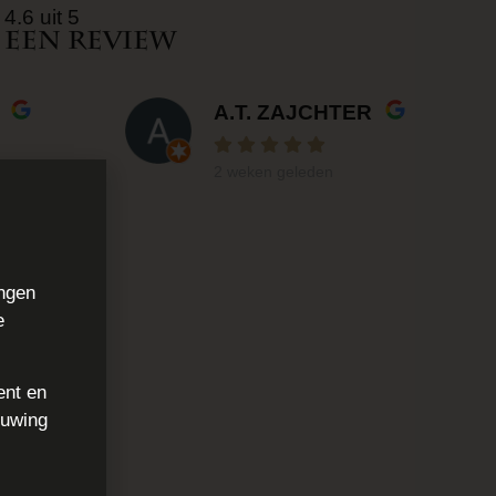
4.6 uit 5
 een review
A.T. ZAJCHTER
2 weken geleden
ingen
e
ent en
huwing