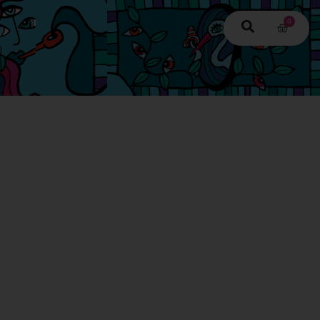
0
p ter wereld
jk advies?